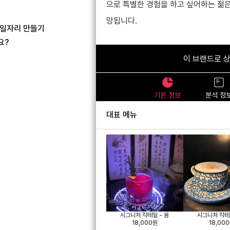
으로 특별한 경험을 하고 싶어하는 젊은
망됩니다.
 일자리 만들기
요?
이 브랜드로 
로그인
기본 정보
분석 정
대표 메뉴
회원가입
시그니처 칵테일 - 용
시그니처 칵테일
18,000원
18,00