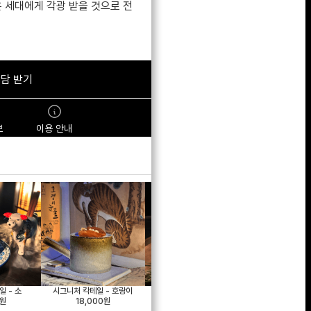
 세대에게 각광 받을 것으로 전
상담 받기
보
이용 안내
 - 소
시그니처 칵테일 - 호랑이
다과상
육전
0원
18,000원
14,000원
23,00