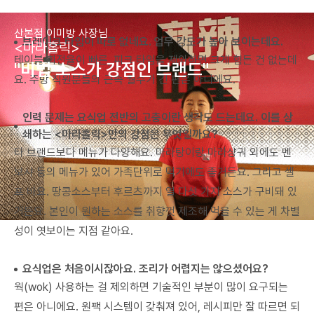
산본점 이미방 사장님
브레이크 타임이 따로 없네요. 업무 강도가 높아 보이는데요.
<
마라홀릭
>
테이블 회전율이 빠른, 피크 타임을 제외하면 크게 힘든 건 없는데
"비법 소스가 강점인 브랜드"
요. 주방 직원분들의 근속 월수가 긴 편은 아니에요.
인력 문제는 요식업 전반의 고충이란 생각도 드는데요. 이를 상
쇄하는 <마라홀릭>만의 강점은 무엇일까요?
타 브랜드보다 메뉴가 다양해요. 마라탕이랑 마라샹궈 외에도 멘
보샤 등의 메뉴가 있어 가족단위로 먹기에도 좋거든요. 그리고 셀
프 바요. 땅콩소스부터 후르츠까지 열 다섯 가지 소스가 구비돼 있
거든요. 본인이 원하는 소스를 취향껏 제조해 먹을 수 있는 게 차별
성이 엿보이는 지점 같아요.
요식업은 처음이시잖아요. 조리가 어렵지는 않으셨어요?
웍(wok) 사용하는 걸 제외하면 기술적인 부분이 많이 요구되는
편은 아니에요. 원팩 시스템이 갖춰져 있어, 레시피만 잘 따르면 되