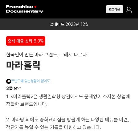
로그아웃
업데이트 2023년 12월
중식 매출 상위 6.3%
한국인이 만든 마라 브랜드, 그래서 다르다
마라홀릭
트렌드에 맞는
,
경험이 없어도
3줄 요약
1. <마라홀릭>은 생활밀착형 상권에서도 문제없어 소자본 창업에
적합한 브랜드입니다.
⠀
2. 마라탕 외에도 중화요리집을 방불케 하는 다양한 메뉴를 마련,
객단가를 높일 수 있는 기틀을 마련하고 있습니다.
⠀